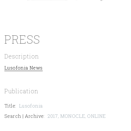
PRESS
Description
Lusofonia News
Publication
Title
:
Lusofonia
Search | Archive
:
2017
,
MONOCLE
,
ONLINE