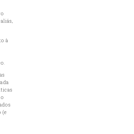
vo
aliás,
to à
o.
as
nada
áticas
ão
tados
 (e