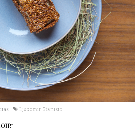
cias
Ljubomir Stanisic
OIR”