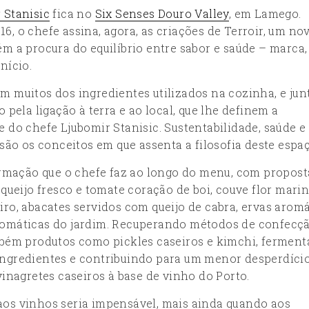
 Stanisic
fica no
Six Senses Douro Valley
, em Lamego.
, o chefe assina, agora, as criações de Terroir, um no
m a procura do equilíbrio entre sabor e saúde – marca, 
nício.
m muitos dos ingredientes utilizados na cozinha, e jun
 pela ligação à terra e ao local, que lhe definem a
 do chefe Ljubomir Stanisic. Sustentabilidade, saúde e
 são os conceitos em que assenta a filosofia deste espaç
firmação que o chefe faz ao longo do menu, com propost
eijo fresco e tomate coração de boi, couve flor mari
iro, abacates servidos com queijo de cabra, ervas arom
aromáticas do jardim. Recuperando métodos de confecç
ambém produtos como pickles caseiros e kimchi, fermen
ingredientes e contribuindo para um menor desperdício
vinagretes caseiros à base de vinho do Porto.
aos vinhos seria impensável, mais ainda quando aos