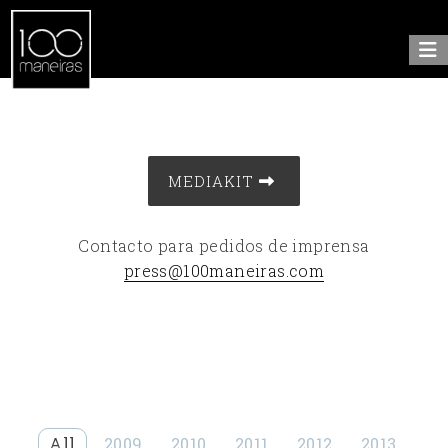
MEDIAKIT
Contacto para pedidos de imprensa
press@100maneiras.com
All
2009
2010
2011
2012
2013