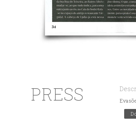
PRESS
Desc
Evasõ
D