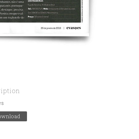
ription
es
ownload