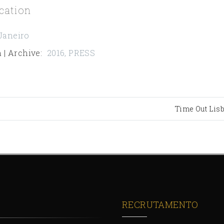
cation
Janeiro
 | Archive
:
2016
,
PRESS
Time Out Lis
RECRUTAMENTO