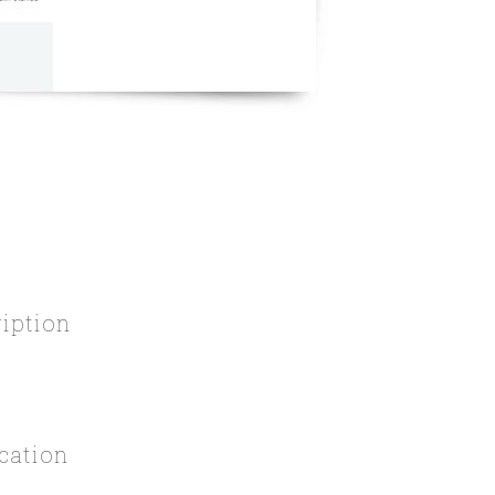
ription
cation