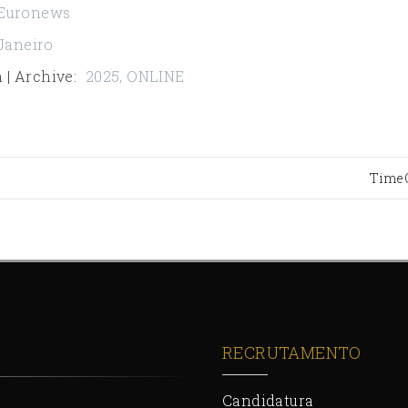
Euronews
Janeiro
 | Archive
:
2025
,
ONLINE
Time
RECRUTAMENTO
Candidatura