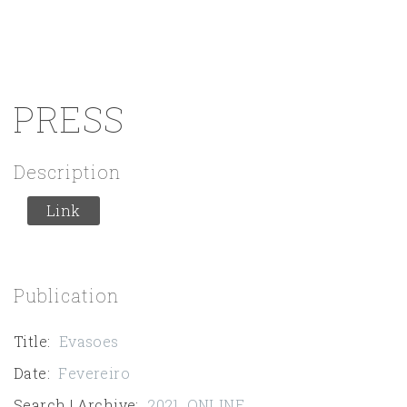
PRESS
Description
Link
Publication
Title
:
Evasoes
Date
:
Fevereiro
Search | Archive
:
2021
,
ONLINE