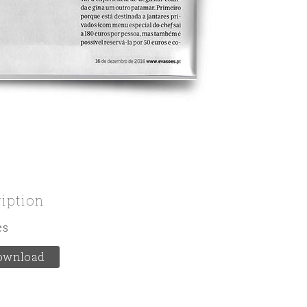
ription
es
ownload