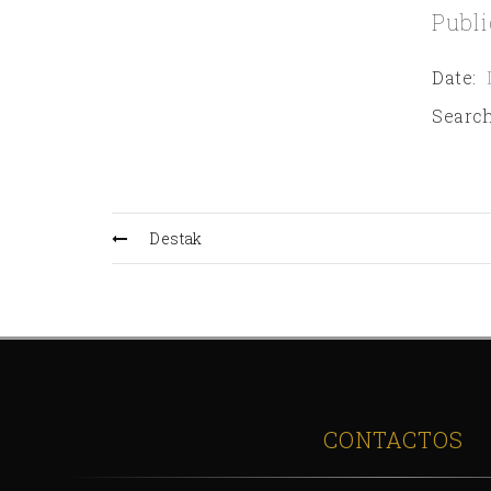
Publi
Date
:
Search
Destak
CONTACTOS