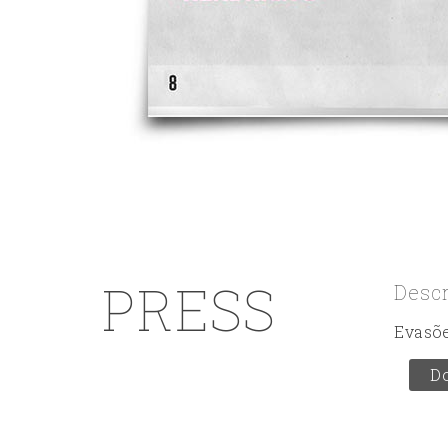
PRESS
Desc
Evasõ
D