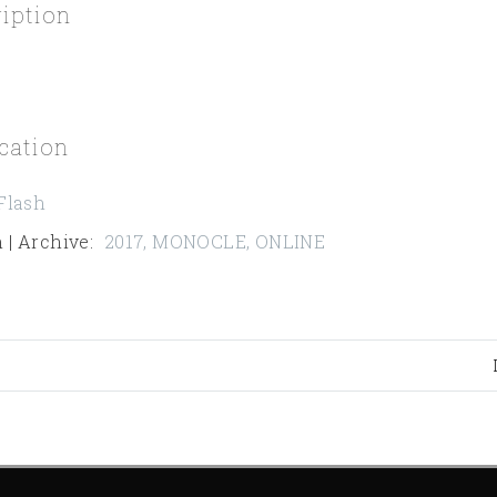
ription
cation
Flash
 | Archive
:
2017
,
MONOCLE
,
ONLINE