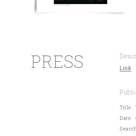
PRESS
Desc
Link
Publi
Title
:
Date
:
Search