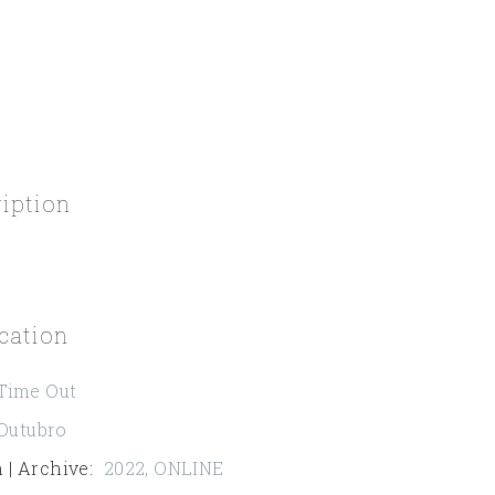
ription
cation
Time Out
Outubro
 | Archive
:
2022
,
ONLINE