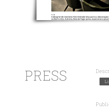
PRESS
Desc
L
Publi