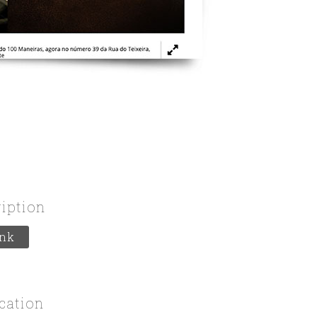
ription
ink
cation