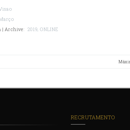
Visao
Março
 | Archive
:
2019
,
ONLINE
Máxi
RECRUTAMENTO