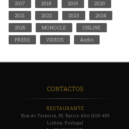
2017
2018
2019
2020
2021
2022
2023
2024
2025
MONOCLE
ONLINE
PRESS
VIDEOS
Áudio
CONTACTOS
RESTAURANTE
Rua do Teixeira, 39, Bairro Alto 1200-459
Lisboa, Portugal