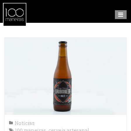
Notícias
100 maneiras
,
cerveja artesanal