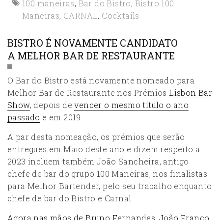
100 maneiras
,
Bar do Bistro
,
Bistro 100
Maneiras
,
CARNAL
,
Cocktails
BISTRO É NOVAMENTE CANDIDATO
A MELHOR BAR DE RESTAURANTE
O Bar do Bistro está novamente nomeado para
Melhor Bar de Restaurante nos Prémios
Lisbon Bar
Show
, depois de
vencer o mesmo título o ano
passado
e em 2019.
A par desta nomeação, os prémios que serão
entregues em Maio deste ano e dizem respeito a
2023 incluem também João Sancheira, antigo
chefe de bar do grupo 100 Maneiras, nos finalistas
para Melhor Bartender, pelo seu trabalho enquanto
chefe de bar do Bistro e Carnal.
Agora nas mãos de Bruno Fernandes, João Franco