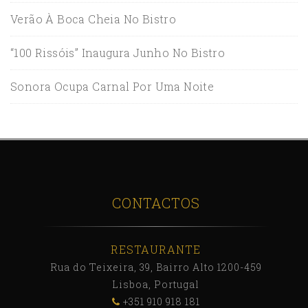
Verão À Boca Cheia No Bistro
“100 Rissóis” Inaugura Junho No Bistro
Sonora Ocupa Carnal Por Uma Noite
CONTACTOS
RESTAURANTE
Rua do Teixeira, 39, Bairro Alto 1200-459
Lisboa, Portugal
+351 910 918 181