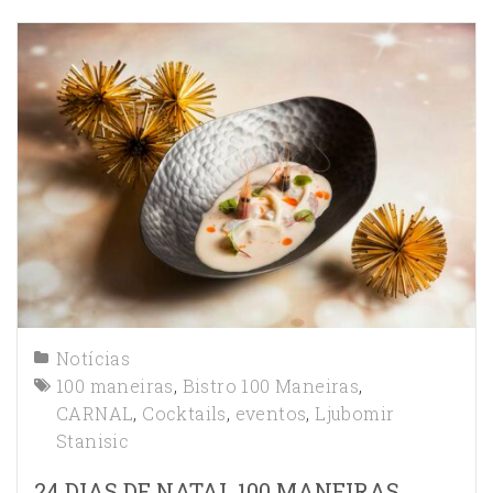
Notícias
100 maneiras
,
Bistro 100 Maneiras
,
CARNAL
,
Cocktails
,
eventos
,
Ljubomir
Stanisic
24 DIAS DE NATAL 100 MANEIRAS